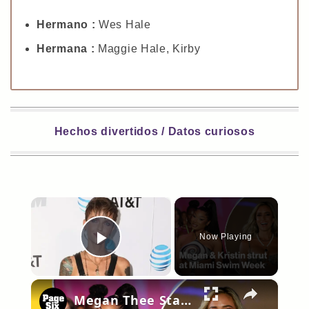
Hermano :
Wes Hale
Hermana :
Maggie Hale, Kirby
Hechos divertidos / Datos curiosos
×
Now Playing
Play Video
×
Megan Thee Stallion and Kristin Cavallari strut at Miami Swim Week 2026