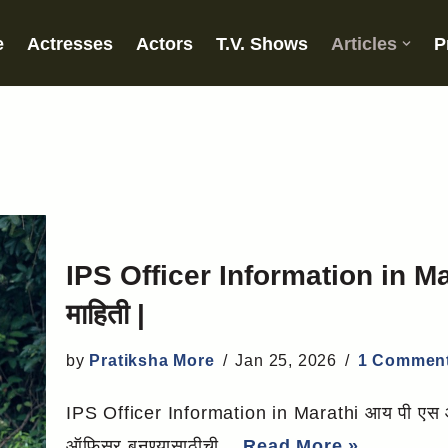
e
Actresses
Actors
T.V. Shows
Articles
P
IPS Officer Information in Ma
माहिती |
by
Pratiksha More
Jan 25, 2026
1 Commen
IPS Officer Information in Marathi आय पी एस
ऑफिसर बनण्यासाठीची…
Read More »