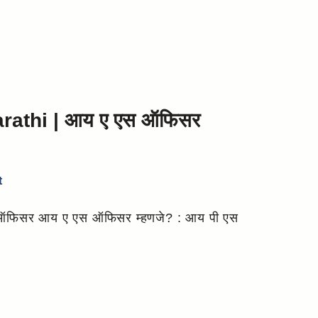
arathi | आय ए एस ऑफिसर
t
ऑफिसर आय ए एस ऑफिसर म्हणजे? : आय पी एस