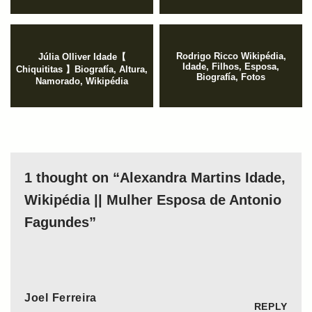
Rodrigo Ricco Wikipédia,
Júlia Olliver Idade【
Idade, Filhos, Esposa,
Chiquititas 】Biografía, Altura,
Biografía, Fotos
Namorado, Wikipédia
1 thought on “Alexandra Martins Idade,
Wikipédia || Mulher Esposa de Antonio
Fagundes”
Joel Ferreira
REPLY