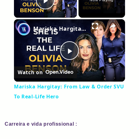
Now Playing
Play Video
×
Mariska Hargitay: From Law & Order SVU To Real-Life Hero
Play
Watch on
Video
Mariska Hargitay: From Law & Order SVU
To Real-Life Hero
Carreira e vida profissional :