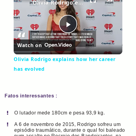
Olivia Rodrigo explains how her career has evolved
Play
Watch on
Video
Olivia Rodrigo explains how her career
has evolved
Fatos interessantes :
O lutador mede 180cm e pesa 93,9 kg.
A 6 de novembro de 2015, Rodrigo sofreu um
episódio traumático, durante o qual foi baleado
num assalto no Recreio dos Bandeirantes, na