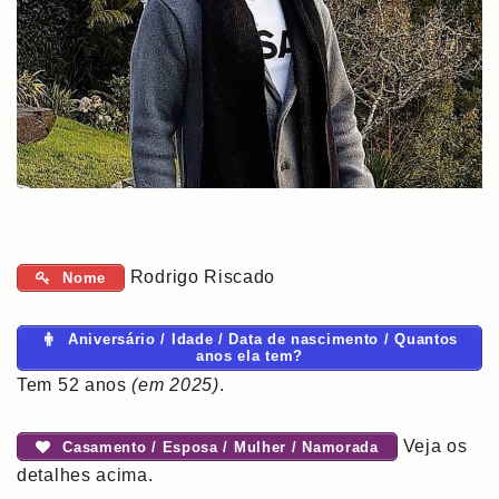
Rodrigo Riscado
Nome
Aniversário / Idade / Data de nascimento / Quantos
anos ela tem?
Tem 52 anos
(em 2025)
.
Veja os
Casamento / Esposa / Mulher / Namorada
detalhes acima.