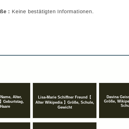
öße :
Keine bestätigten Informationen.
Name, Alter,
Davina Geiss
Lisa-Marie Schiffner Freund【
Größe, Wikipe
】Geburtstag,
Alter Wikipedia 】Größe, Schule,
Schu
 Haare
Gewicht