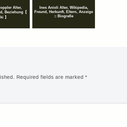
oppler Alter,
Ines Anioli Alter, Wikipedia,
Freund, Herkunft, Eltern, Anzeige
nd, Beziehung【
:: Biografie
iki 】
ished.
Required fields are marked
*