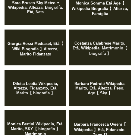
Sara Brusco Sky Meteo ::
Monica Somma Etá Age【
Wikipedia, Altezza, Biografía,
Wikipedia Biografía 】Altezza,
Età, Nata
Famiglia
Costanza Calabrese Marito,
Giorgia Rossi Mediaset, Età【
Età, Wikipedia, Matrimonio【
Wiki Biografía 】Altezza,
biografía 】
Marito Fidanzato
Diletta Leotta Wikipedia,
Barbara Pedrotti Wikipedia,
Altezza, Fidanzato, Età,
Marito, Età, Altezza, Peso,
Marito【 biografía 】
Age【 Sky 】
Monica Bertini Wikipedia, Età,
Barbara Francesca Ovieni【
Marito, SKY【 biografía 】
Wikipedia 】Età, Fidanzato,
Matrimonio
Zona 11