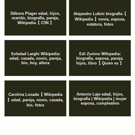
Débora Plager edad, hijos,
Alejandro Lukini biografía【
marido, biografía, pareja,
Wikipedia 】novia, esposa,
Wikipedia【 C5N 】
estatura, fotos
Soledad Larghi Wikipedia:
Edi Zunino Wikipedia:
edad, casada, novio, pareja,
biografía, esposa, pareja,
bio, hoy, altura
hijos, libro【 Quien es 】
Antonio Laje edad, hijos,
Carolina Losada【 Wikipedia
biografía | Wikipedia | mujer
】edad, pareja, novio, casada,
esposa, cumpleaños
bio, fotos