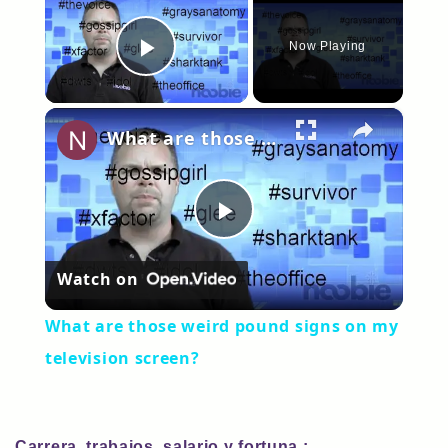
Now Playing
Play Video
×
What are those weird pound signs on my television screen?
Play
Watch on
Video
What are those weird pound signs on my
television screen?
Carrera, trabajos, salario y fortuna :