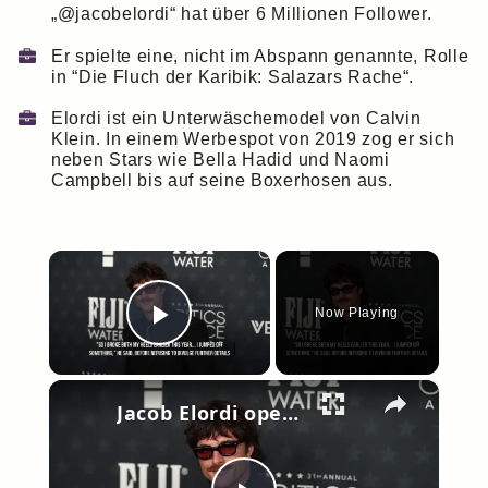
„@jacobelordi“ hat über 6 Millionen Follower.
Er spielte eine, nicht im Abspann genannte, Rolle
in “Die Fluch der Karibik: Salazars Rache“.
Elordi ist ein Unterwäschemodel von Calvin
Klein. In einem Werbespot von 2019 zog er sich
neben Stars wie Bella Hadid und Naomi
Campbell bis auf seine Boxerhosen aus.
×
Now Playing
Play Video
×
Jacob Elordi opens up about foot injury after dropping out of Cannes Film Festival.