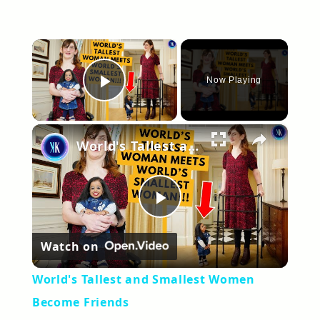
×
Now Playing
Play Video
×
World's Tallest and Smallest Women Become Friends
Play
Watch on
Video
World's Tallest and Smallest Women
Become Friends