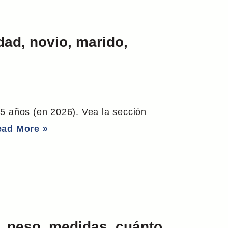
dad, novio, marido,
35 años (en 2026). Vea la sección
ad More »
a, peso, medidas, cuánto