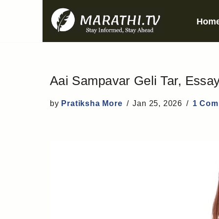
Hom
Skip
to
content
Aai Sampavar Geli Tar, Essay
by
Pratiksha More
Jan 25, 2026
1 Com