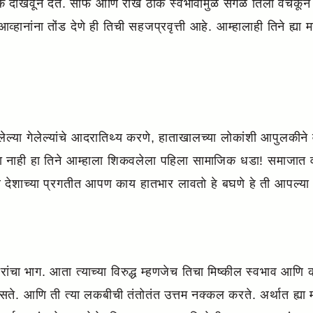
ांची चूक दाखवून देते. साफ आणि रोख ठोक स्वभावामुळे सगळे तिला 
ानांना तोंड देणे ही तिची सहजप्रवृत्ती आहे. आम्हालाही तिने ह्या मह
्या गेलेल्यांचे आदरातिथ्य करणे, हाताखालच्या लोकांशी आपुलकीन
 नाही हा तिने आम्हाला शिकवलेला पहिला सामाजिक धडा! समाजात वा
ेशाच्या प्रगतीत आपण काय हातभार लावतो हे बघणे हे ती आपल्या 
ंचा भाग. आता त्याच्या विरुद्ध म्हणजेच तिचा मिष्कील स्वभाव आणि
ते. आणि ती त्या लकबीची तंतोतंत उत्तम नक्कल करते. अर्थात ह्या मध्य