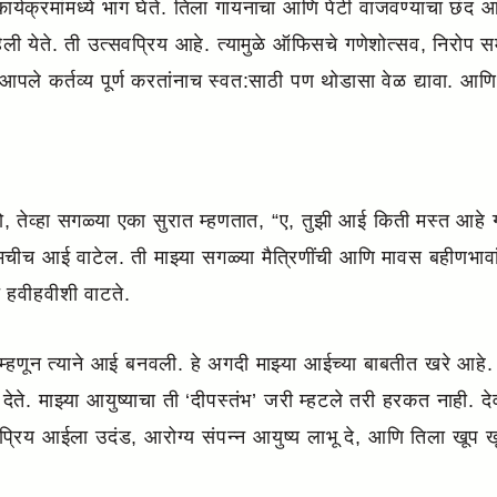
्यक्रमांमध्ये भाग घेते. तिला गायनाचा आणि पेटी वाजवण्याचा छंद आह
िली येते. ती उत्सवप्रिय आहे. त्यामुळे ऑफिसचे गणेशोत्सव, निरोप सम
पले कर्तव्य पूर्ण करतांनाच स्वत:साठी पण थोडासा वेळ द्यावा. आण
िघतो, तेव्हा सगळ्या एका सुरात म्हणतात, “ए, तुझी आई किती मस्त आहे 
ा तुमचीच आई वाटेल. ती माझ्या सगळ्या मैत्रिणींची आणि मावस बहीणभ
 हवीहवीशी वाटते.
्हणून त्याने आई बनवली. हे अगदी माझ्या आईच्या बाबतीत खरे आहे. 
ते. माझ्या आयुष्याचा ती ‘दीपस्तंभ’ जरी म्हटले तरी हरकत नाही. देव
्तप्रिय आईला उदंड, आरोग्य संपन्न आयुष्य लाभू दे, आणि तिला खूप 