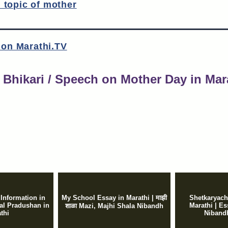
 topic of mother
s on Marathi.TV
Bhikari / Speech on Mother Day in Mar
 Information in
My School Essay in Marathi | माझी
Shetkaryach
Jal Pradushan in
Marathi | E
शाळा Mazi, Majhi Shala Nibandh
thi
Nibandh