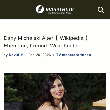
Skip
to
content
Dany Michalski Alter【 Wikipedia 】
Ehemann, Freund, Wiki, Kinder
by
David M
Jan 20, 2026
TV moderatorinnen