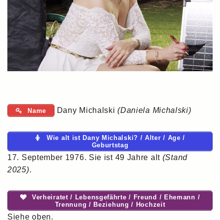
Dany Michalski
(Daniela Michalski)
Name
Wie alt ist Dany Michalski? / Alter / Age /
Geburtstag
17. September 1976. Sie ist 49 Jahre alt
(Stand
2025)
.
Verheiratet / Lebensgefährte / Freund / Ehemann /
Trennung / Beziehung / Hochzeit
Siehe oben.