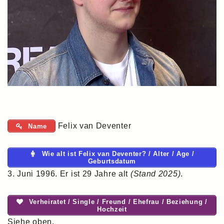
Felix van Deventer
Name
Wie alt ist Felix van Deventer? / Alter / Age /
Geburtsdatum
3. Juni 1996. Er ist 29 Jahre alt
(Stand 2025)
.
Verheiratet / Single / Freund / Ehefrau / Beziehung /
Hochzeit
Siehe oben.