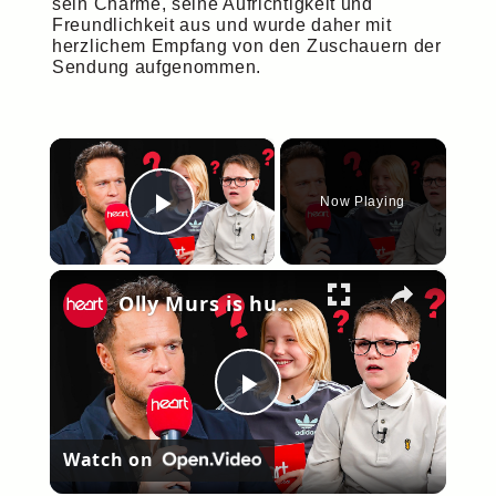
sein Charme, seine Aufrichtigkeit und
Freundlichkeit aus und wurde daher mit
herzlichem Empfang von den Zuschauern der
Sendung aufgenommen.
×
Now Playing
Play Video
×
Olly Murs is humbled by Gen Alpha
Play
Watch on
Video