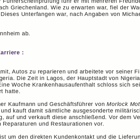
r Führerscheinprüfung fuhr er mit mehreren Freunde
h Griechenland. Wie zu erwarten war, fiel der Wag
. Dieses Unterfangen war, nach Angaben von Michael
annheim ab.
rriere :
mit, Autos zu reparieren und arbeitete vor seiner 
eria. Die Zeit in Lagos, der Hauptstadt von Nigeri
 Eine Woche Krankenhausaufenthalt schloss sich se
rt hatte.
ener Kaufmann und Geschäftsführer von
Morlock Mot
 und kauft damit sämtliche ausgesonderte militäris
 auf und verkauft diese anschließend. Vor dem Ve
 Reparaturen und Restaurationen vor.
eist um den direkten Kundenkontakt und die Liefer