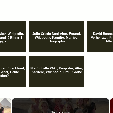
lter, Wikipedia,
Julie Cristie Neal Alter, Freund,
David Bennen
Wikipedia, Familie, Married,
Verheiratet, F
eund【 Bilder 】
Biography
Alter
zeit
frau, Steckbrief,
Niki Schelle Wiki, Biografie, Alter,
 Alter, Heute
Karriere, Wikipedia, Frau, Größe
eden?
×
Now Playing