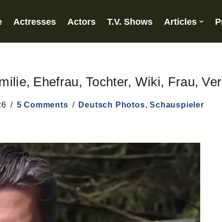
e
Actresses
Actors
T.V. Shows
Articles
P
milie, Ehefrau, Tochter, Wiki, Frau, V
26
5 Comments
Deutsch Photos
,
Schauspieler