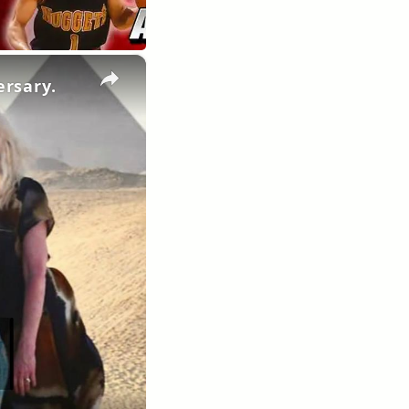
×
rsary.