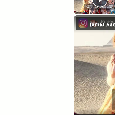
Pla
James Van