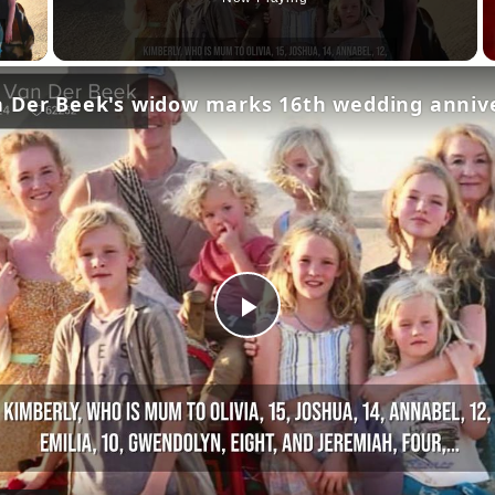
y Video
 Der Beek's widow marks 16th wedding annive
Play
Video