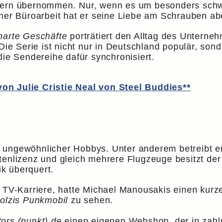
tern übernommen. Nur, wenn es um besonders schwi
iner Büroarbeit hat er seine Liebe am Schrauben abe
harte Geschäfte
porträtiert den Alltag des Unterneh
 Die Serie ist nicht nur in Deutschland populär, so
die Sendereihe dafür synchronisiert.
on Julie Cristie Neal von Steel Buddies**
 ungewöhnlicher Hobbys. Unter anderem betreibt e
tenlizenz und gleich mehrere Flugzeuge besitzt der
ik überquert.
n TV-Karriere, hatte Michael Manousakis einen kurz
olzis Punkmobil
zu sehen.
ors (punkt) de
einen eigenen Webshop, der in zahl