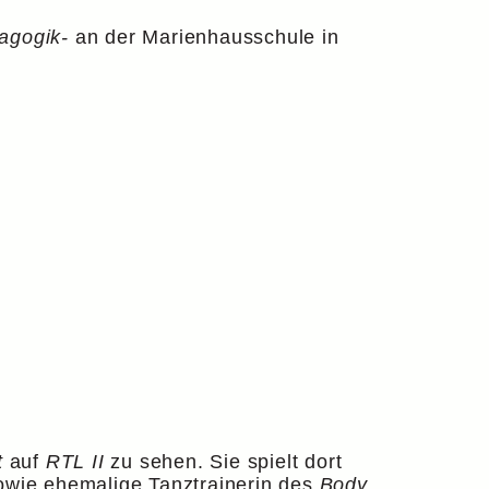
agogik-
an der Marienhausschule in
t
auf
RTL II
zu sehen. Sie spielt dort
sowie ehemalige Tanztrainerin des
Body