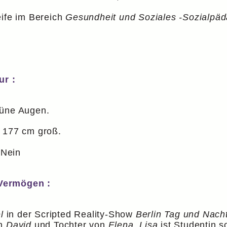
eife im Bereich
Gesundheit und Soziales -Sozialpäd
ur :
rüne Augen.
t 177 cm groß.
:
Nein
 Vermögen :
l
in der Scripted Reality-Show
Berlin Tag und Nach
on
David
und Tochter von
Elena
.
Lisa
ist Studentin 