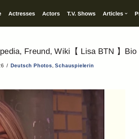
e
Actresses
Actors
T.V. Shows
Articles
P
kipedia, Freund, Wiki【 Lisa BTN 】Bio
26
Deutsch Photos
,
Schauspielerin