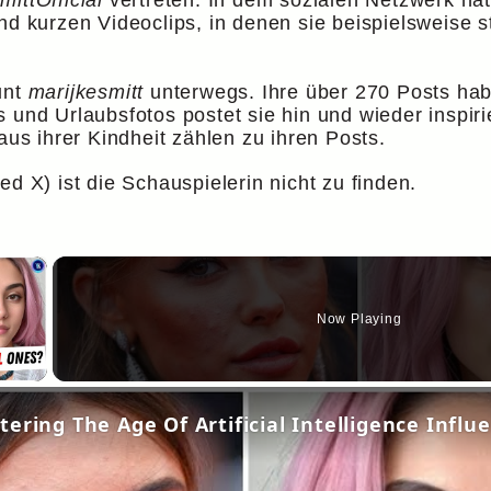
ittOfficial
vertreten. In dem sozialen Netzwerk hat 
nd kurzen Videoclips, in denen sie beispielsweise st
unt
marijkesmitt
unterwegs. Ihre über 270 Posts hab
 und Urlaubsfotos postet sie hin und wieder inspiri
aus ihrer Kindheit zählen zu ihren Posts.
ed X) ist die Schauspielerin nicht zu finden.
×
Now Playing
y Video
ering The Age Of Artificial Intelligence Influ