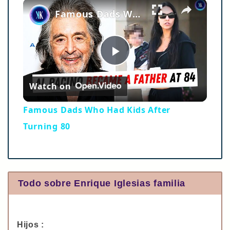
×
Famous Dads Who Had Kids After Turning 80
Play
Watch on
Video
Famous Dads Who Had Kids After
Turning 80
Todo sobre Enrique Iglesias familia
Hijos :