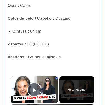
Ojos :
Cafés
Color de pelo / Cabello :
Castaño
Cintura :
84 cm
Zapatos :
10 (EE.UU.)
Vestidos :
Gorras, camisetas
×
Now Playing
Play Video