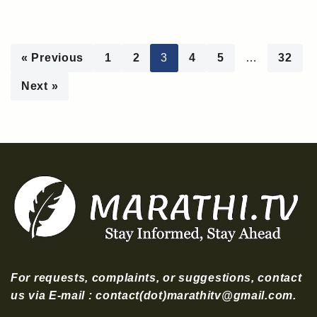
« Previous
1
2
3
4
5
…
32
Next »
For requests, complaints, or suggestions, contact
us via E-mail : contact(dot)marathitv@gmail.com.