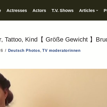
e
Actresses
Actors
T.V. Shows
Articles
P
r, Tattoo, Kind【 Größe Gewicht 】Bru
26
Deutsch Photos
,
TV moderatorinnen