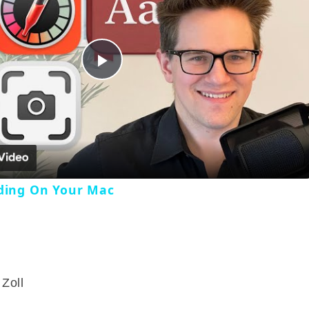
Play
Video
iding On Your Mac
Zoll