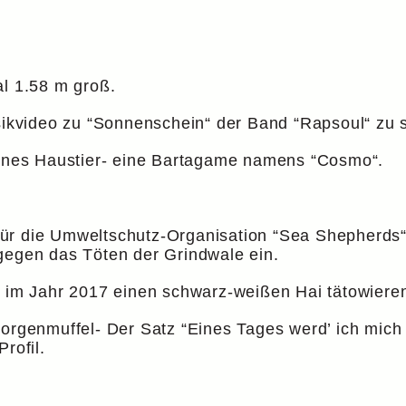
al 1.58 m groß.
kvideo zu “Sonnenschein“ der Band “Rapsoul“ zu 
llenes Haustier- eine Bartagame namens “Cosmo“.
it für die Umweltschutz-Organisation “Sea Shepherds
gegen das Töten der Grindwale ein.
h im Jahr 2017 einen schwarz-weißen Hai tätowiere
Morgenmuffel- Der Satz “Eines Tages werd’ ich mich
rofil.