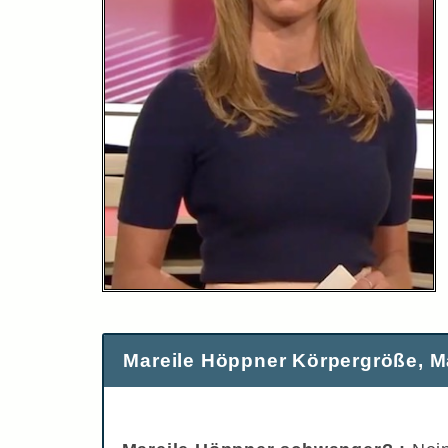
Mareile Höppner Körpergröße, M