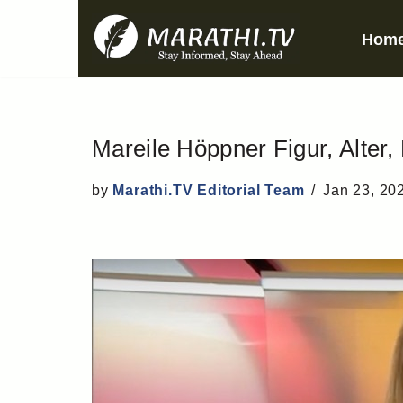
Hom
Skip
to
content
Mareile Höppner Figur, Alte
by
Marathi.TV Editorial Team
Jan 23, 20