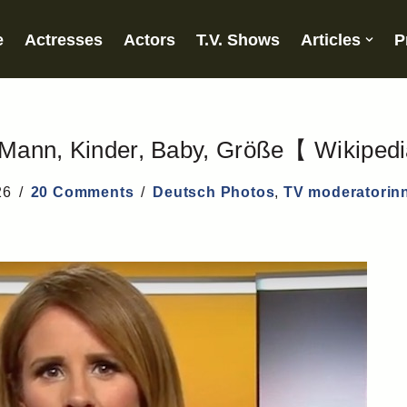
e
Actresses
Actors
T.V. Shows
Articles
P
r, Mann, Kinder, Baby, Größe【 Wikiped
26
20 Comments
Deutsch Photos
,
TV moderatorin