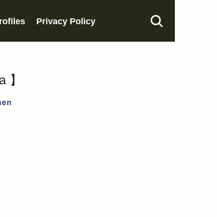
rofiles
Privacy Policy
ia 】
nen