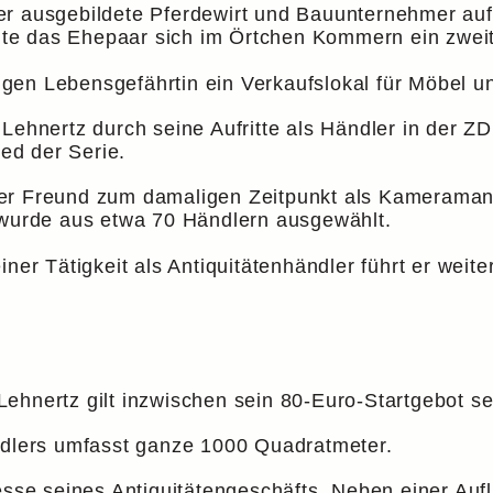
er ausgebildete Pferdewirt und Bauunternehmer auf
te das Ehepaar sich im Örtchen Kommern ein zwei
zigen Lebensgefährtin ein Verkaufslokal für Möbel un
 Lehnertz durch seine Aufritte als Händler in der
ied der Serie.
er Freund zum damaligen Zeitpunkt als Kameramann
 wurde aus etwa 70 Händlern ausgewählt.
iner Tätigkeit als Antiquitätenhändler führt er weit
hnertz gilt inzwischen sein 80-Euro-Startgebot selb
ändlers umfasst ganze 1000 Quadratmeter.
sse seines Antiquitätengeschäfts. Neben einer Aufl