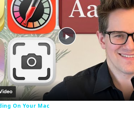
Play
Video
iding On Your Mac