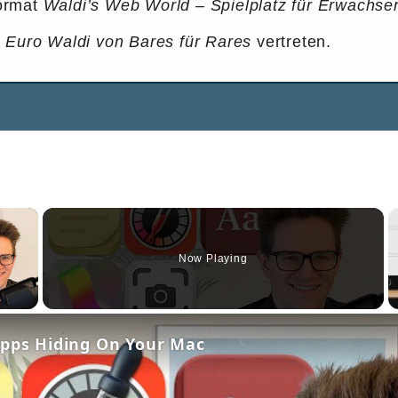
Format
Waldi’s Web World – Spielplatz für Erwachse
 Euro Waldi von Bares für Rares
vertreten.
×
Now Playing
y Video
Apps Hiding On Your Mac