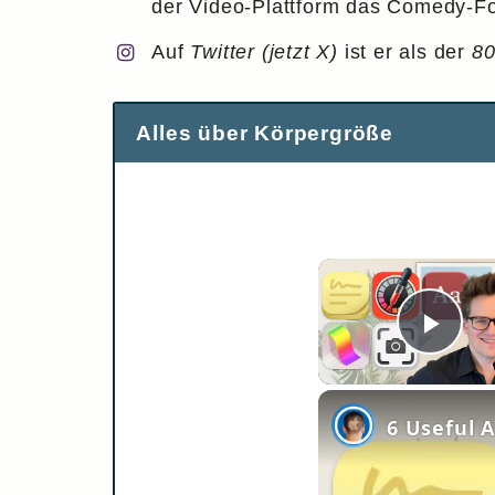
der Video-Plattform das Comedy-
Auf
Twitter (jetzt X)
ist er als der
80
Alles über Körpergröße
Pla
6 Useful 