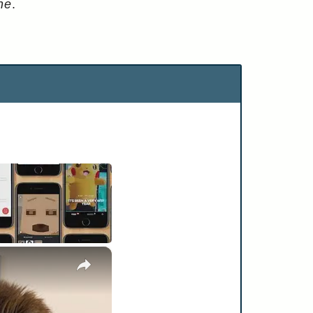
ne
.
×