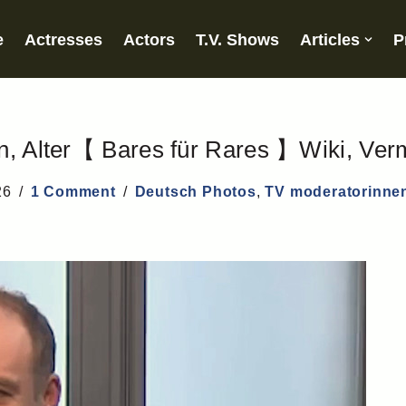
e
Actresses
Actors
T.V. Shows
Articles
P
in, Alter【 Bares für Rares 】Wiki, Ve
26
1 Comment
Deutsch Photos
,
TV moderatorinne