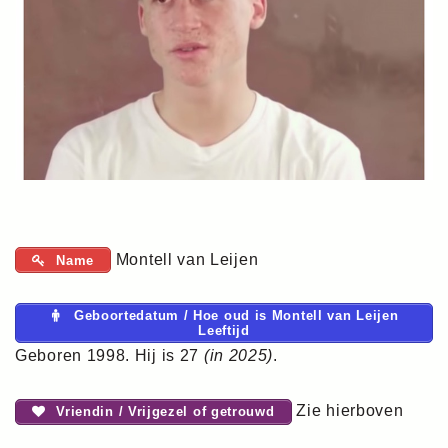
Montell van Leijen
Name
Geboortedatum / Hoe oud is Montell van Leijen
Leeftijd
Geboren 1998. Hij is 27
(in 2025)
.
Zie hierboven
Vriendin / Vrijgezel of getrouwd