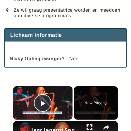
Ze wil graag presentatrice worden en meedoen
aan diverse programma’s.
Lichaam informatie
Nicky Opheij zwanger? :
Nee
×
Now Playing
Play Video
×
Jazz legend Sonny Rollins remembered through words of Stamford friend, musical partner