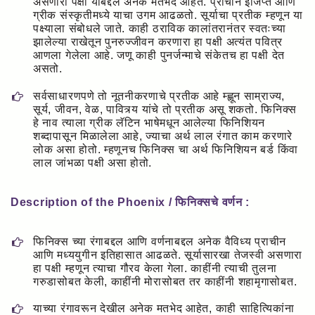
असणारा पक्षी याबद्दल अनेक मतभेद आहेत. प्राचीन इजिप्त आणि
ग्रीक संस्कृतीमध्ये याचा उगम आढळतो. सूर्याचा प्रतीक म्हणून या
पक्ष्याला संबोधले जाते. काही ठराविक कालांतरानंतर स्वतःच्या
झालेल्या राखेतून पुनरुज्जीवन करणारा हा पक्षी अत्यंत पवित्र
आणला गेलेला आहे. जणू काही पुनर्जन्माचे संकेतच हा पक्षी देत
असतो.
सर्वसाधारणपणे तो नूतनीकरणाचे प्रतीक आहे म्ह्णून साम्राज्य,
सूर्य, जीवन, वेळ, पावित्र्य यांचे तो प्रतीक असू शकतो. फिनिक्स
हे नाव त्याला ग्रीक लॅटिन भाषेमधून आलेल्या फिनिशियन
शब्दापासून मिळालेला आहे, ज्याचा अर्थ लाल रंगात काम करणारे
लोक असा होतो. म्हणूनच फिनिक्स चा अर्थ फिनिशियन बर्ड किंवा
लाल जांभळा पक्षी असा होतो.
Description of the Phoenix / फिनिक्सचे वर्णन :
फिनिक्स च्या रंगाबद्दल आणि वर्णनाबद्दल अनेक वैविध्य प्राचीन
आणि मध्ययुगीन इतिहासात आढळते. सूर्यासारखा तेजस्वी असणारा
हा पक्षी म्हणून त्याचा गौरव केला गेला. काहींनी त्याची तुलना
गरुडासोबत केली, काहींनी मोरासोबत तर काहींनी शहामृगासोबत.
याच्या रंगावरून देखील अनेक मतभेद आहेत, काही साहित्यिकांना