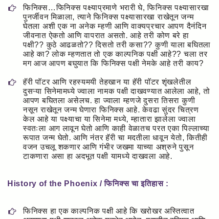
फिनिक्स…फिनिक्स पक्ष्याप्रमाणे भरारी घे, फिनिक्स पक्ष्यासारखा
पुनर्जीवन मिळाला, त्याने फिनिक्स पक्ष्यासारखा राखेतून जन्म
घेतला अशी एक ना अनेक म्हणी आणि वाक्यप्रचार आपण दैनंदिन
जीवनात ऐकतो आणि वापरात असतो. आहे तरी कोण बरे हा
पक्षी?? कुठे आढळतो?? दिसतो तरी कसा?? कुणी याला बघितला
आहे का? लोक म्हणतात तो एक काल्पनिक पक्षी आहे?? चला तर
मग आज आपण बघुयात कि फिनिक्स पक्षी नेमके आहे तरी काय?
हॅरी पॉटर आणि रहस्यमयी तेहखान या हॅरी पॉटर शृंखलेतील
दुसऱ्या सिनेमामध्ये ज्वाला नामक पक्षी दाखवण्यात आलेला आहे, तो
आपण बघितला असेलच. हा ज्वाला म्हणजे दुसरा तिसरा कुणी
नसून राखेतून जन्म घेणारा फिनिक्स आहे. केवढा सुंदर चित्रण
केल आहे या पक्ष्याचा या सिनेमा मध्ये, म्हातारा झालेला ज्वाला
स्वतःला आग लावून घेतो आणि काही वेळातच परत एका पिल्लाच्या
रूपात जन्म घेतो. आणि नंतर हॅरी चा मदतीला धावून येतो, कितीही
वजन उचलू शकणार आणि गंभीर जखमा याच्या अश्रुने पुसून
टाकणारा असा हा अदभूत पक्षी यामध्ये दाखवला आहे.
History of the Phoenix / फिनिक्स चा इतिहास :
फिनिक्स हा एक काल्पनिक पक्षी आहे कि खरोखर अस्तित्वात