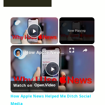
×
Now Playing
Play Video
×
How Apple News Helped Me Ditch Social Media
Play
Watch on
Video
How Apple News Helped Me Ditch Social
Media