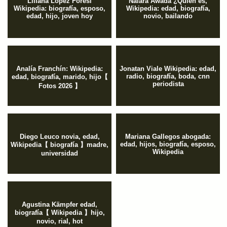
Liliana López Foresi
Naiara Awada ¿Quién es,
Wikipedia: biografía, esposo,
Wikipedia: edad, biografía,
edad, hijo, joven hoy
novio, bailando
Analía Franchín: Wikipedia:
Jonatan Viale Wikipedia: edad,
radio, biografía, boda, cnn
edad, biografía, marido, hijo【
periodista
Fotos 2026 】
Diego Leuco novia, edad,
Mariana Gallegos abogada:
edad, hijos, biografía, esposo,
Wikipedia【 biografía 】madre,
Wikipedia
universidad
Agustina Kämpfer edad,
biografía【 Wikipedia 】hijo,
novio, rial, hot