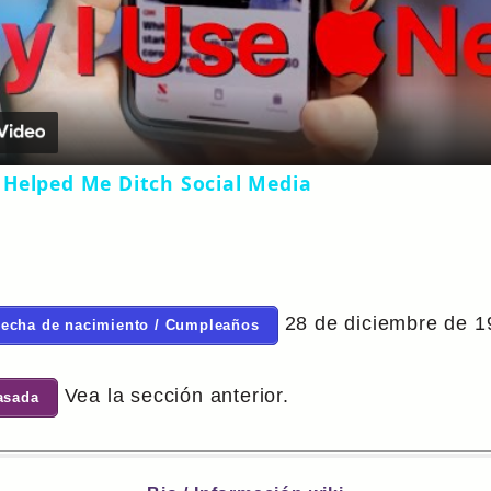
Video
Helped Me Ditch Social Media
28 de diciembre de 1
Fecha de nacimiento / Cumpleaños
Vea la sección anterior.
asada