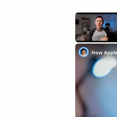
Unmute
How Apple