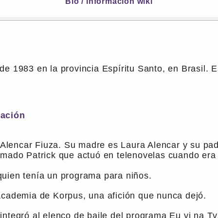
Bio / Información wiki
de 1983 en la provincia Espíritu Santo, en Brasil.
cación
encar Fiuza. Su madre es Laura Alencar y su padre 
lamado Patrick que actuó en telenovelas cuando er
quien tenía un programa para niños.
Academia de Korpus, una afición que nunca dejó.
integró al elenco de baile del programa Eu vi na T