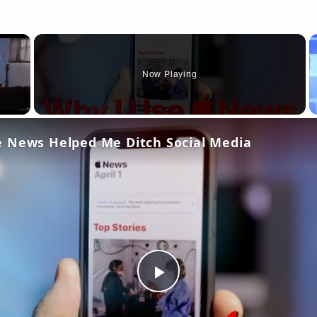
×
Now Playing
 News Helped Me Ditch Social Media
Play