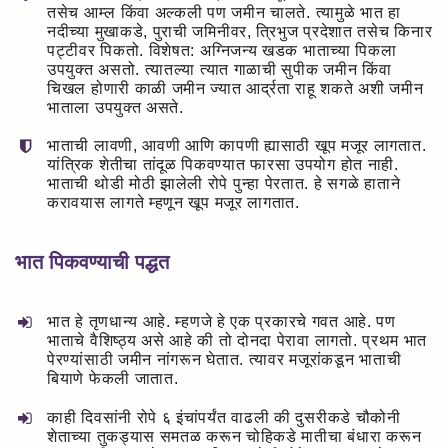
तसेच आम्ल किंवा अल्कली पण जमीन चालते. त्यामुळे भात हा
नदीच्या मुखाकडे, पुराची जमिनीवर, त्रिभुज प्रदेशात तसेच किनार
पट्टीवर पिकतो. विशेषत: अग्निजन्य खडक भाताच्या पिकला
उपयुक्त असतो. त्यातल्या त्यात गाळाची सुपीक जमीन किंवा
चिखल होणारी काळी जमीन ज्यात आर्द्रता राहू शकते अशी जमीन
भाताला उपयुक्त असते.
भाताची लावणी, आवणी आणि कापणी ह्यासाठी खूप मजूर लागतात.
यांत्रिक शेतीचा तांदूळ पिकवण्यात फारसा उपयोग होत नाही.
भाताची थोडी मोठी झालेली रोपे पुन्हा पेरतात. हे सगळे हाताने
करावयास लागते म्हणून खूप मजूर लागतात.
भात पिकवण्याची पद्धत
भात हे तृणधान्य आहे. म्हणजे हे एक प्रकारचे गवत आहे. पण
भाताचे वैशिष्ठ्य असे आहे की तो दोनदा पेरावा लागतो. प्रथम भात
पेरण्यांसाठी जमीन नांगरून घेतात. त्यावर मजूरांकडून भाताची
बियाणे फेकली जातात.
काही दिवसांनी रोपे ६ इंचांपर्यंत वाढली की दुसरीकडे चौकोनी
शेताच्या तुकड्यास समतळ करून चोहिकडे मातीचा बंधारा करून