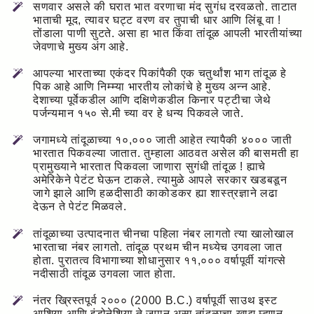
सणवार असले की घरात भात वरणाचा मंद सुगंध दरवळतो. ताटात
भाताची मूद, त्यावर घट्ट वरण वर तुपाची धार आणि लिंबू वा !
तोंडाला पाणी सुटते. असा हा भात किंवा तांदूळ आपली भारतीयांच्या
जेवणाचे मुख्य अंग आहे.
आपल्या भारताच्या एकंदर पिकांपैकी एक चतुर्थांश भाग तांदूळ हे
पिक आहे आणि निम्म्या भारतीय लोकांचे हे मुख्य अन्न आहे.
देशाच्या पूर्वेकडील आणि दक्षिणेकडील किनार पट्टीचा जेथे
पर्जन्यमान १५० से.मी च्या वर हे धन्य पिकवले जाते.
जगामध्ये तांदूळाच्या १०,००० जाती आहेत त्यापैकी ४००० जाती
भारतात पिकवल्या जातात. तुम्हाला आठवत असेल की बासमती हा
प्रामुख्याने भारतात पिकवला जाणारा सुगंधी तांदूळ ! ह्याचे
अमेरिकेने पेटंट घेऊन टाकले. त्यामुळे आपले सरकार खडबडून
जागे झाले आणि हळदीसाठी काकोडकर ह्या शास्त्रज्ञाने लढा
देऊन ते पेटंट मिळवले.
तांदूळाच्या उत्पादनात चीनचा पहिला नंबर लागतो त्या खालोखाल
भारताचा नंबर लागतो. तांदूळ प्रथम चीन मध्येच उगवला जात
होता. पुरातत्व विभागाच्या शोधानुसार ११,००० वर्षापूर्वी यांगत्से
नदीसाठी तांदूळ उगवला जात होता.
नंतर ख्रिस्तपूर्व २००० (2000 B.C.) वर्षापूर्वी साउथ इस्ट
आशिया आणि इंडोनेशिया ते जपान असा तांदूळाचा खाद्य म्हणून