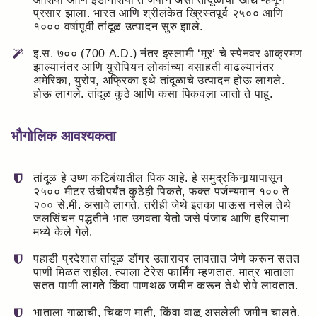
प्रसार झाला. भारत आणि श्रीलंकेत ख्रिस्तपूर्व २५०० आणि
१००० वर्षापूर्वी तांदूळ उत्पादन सुरु झाले.
इ.स. ७०० (700 A.D.) नंतर इस्लामी ‘मूर’ चे स्पेनवर आक्रमण
झाल्यानंतर आणि युरोपियन लोकांच्या वसाहती वाढल्यानंतर
अमेरिका, युरोप, अफ्रिका इथे तांदूळाचे उत्पादन होऊ लागले.
होऊ लागले. तांदूळ कुठे आणि कसा पिकवला जातो ते पाहू.
भौगोलिक आवश्यकता
तांदूळ हे उष्ण कटिबंधातील पिक आहे. हे समुद्रकिनार्‍यापासून
२५०० मीटर उंचीपर्यंत कुठेही पिकते, फक्त पर्जन्यमान १०० ते
२०० से.मी. असावे लागते. तरीही जेथे इतका पाऊस नसेल तेथे
जलसिंचन पद्धतीने भात उगवता येतो जसे पंजाब आणि हरियाना
मध्ये केले गेले.
पहाडी प्रदेशात तांदूळ डोंगर उतारावर लावतात जेणे करून सतत
पाणी मिळत राहील. त्याला टेरेस फार्मिंग म्हणतात. मात्र भाताला
सतत पाणी लागते किंवा पाणथळ जमीन करून तेथे रोपे लावतात.
भाताला गाळाची, चिकण माती, किंवा वाळू असलेली जमीन चालते.