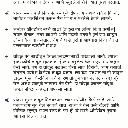
त्यात पाणी भरून ठेवतात आणि खुडलेली रोपे त्यात पुन्हा पेरतात.
पावसाळ्यातच हे पिक येते त्यामुळे रोपांना पाणथळ जमीन मिळते.
नाहीतर जलसिंचन करून शेत पाण्याने भरलेले ठेवावे लागते.
सप्टेंबर ऑक्टोबर मध्ये साळी [तांदूळाच्या लोंब्या,किंवा कणीस]
तयार होतात. नंतर कापणी आणि मळणी यंत्राने पूर्ण रोप काढून
लोंब्या वेगळ्या करतात. रोपांचे धांडे गुरांना खाण्यास किंवा शेतात
पसरण्यास उपयोगी होतात.
तांदूळ मग साळीतून वेगळा काढण्यासाठी पाखडला जातो. त्याला
हातसडीचे तांदूळ म्हणतात. हे काम बहुतेक वेळा मजूर बायांकडून
केले जाते. पण हा तांदूळ मळकट किंवा लाल दिसतो. व्यापारासाठी
यंत्रात पॉलीश केलेला तांदूळ घेतात. त्यामध्ये यंत्रात साली काढून
टाकून पुन्हा फिरविले जाते कारण तांदूळाच्या फोलपटात {ब्रान}
तेल असते त्यामुळे लालसर रंग येतो. हा तांदूळ ब्राउन तांदूळ
म्हणून पौष्टिक म्हणून वापरला जातो.
पांढरा शुभ्र तांदूळ मिळवण्यास त्याला पॉलीश केले जाते. आणि
फोलपटापासून तेल बनवले जाते. सध्या हे तेल कमी कॅलरी आणि
पौष्टिक म्हणून आपण वापरतो पण ही फोलपटे अमेरिकेत गुरांना
खायला दिल जातात.