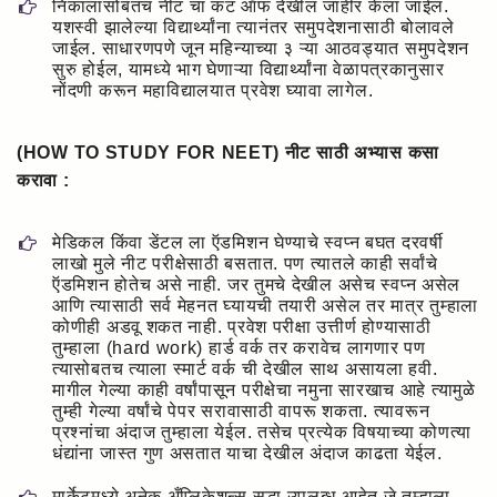
निकालासोबतच नीट चा कट ऑफ देखील जाहीर केला जाईल.
यशस्वी झालेल्या विद्यार्थ्यांना त्यानंतर समुपदेशनासाठी बोलावले
जाईल. साधारणपणे जून महिन्याच्या ३ ऱ्या आठवड्यात समुपदेशन
सुरु होईल, यामध्ये भाग घेणाऱ्या विद्यार्थ्यांना वेळापत्रकानुसार
नोंदणी करून महाविद्यालयात प्रवेश घ्यावा लागेल.
(HOW TO STUDY FOR NEET) नीट साठी अभ्यास कसा
करावा :
मेडिकल किंवा डेंटल ला ऍडमिशन घेण्याचे स्वप्न बघत दरवर्षी
लाखो मुले नीट परीक्षेसाठी बसतात. पण त्यातले काही सर्वांचे
ऍडमिशन होतेच असे नाही. जर तुमचे देखील असेच स्वप्न असेल
आणि त्यासाठी सर्व मेहनत घ्यायची तयारी असेल तर मात्र तुम्हाला
कोणीही अडवू शकत नाही. प्रवेश परीक्षा उत्तीर्ण होण्यासाठी
तुम्हाला (hard work) हार्ड वर्क तर करावेच लागणार पण
त्यासोबतच त्याला स्मार्ट वर्क ची देखील साथ असायला हवी.
मागील गेल्या काही वर्षांपासून परीक्षेचा नमुना सारखाच आहे त्यामुळे
तुम्ही गेल्या वर्षांचे पेपर सरावासाठी वापरू शकता. त्यावरून
प्रश्नांचा अंदाज तुम्हाला येईल. तसेच प्रत्येक विषयाच्या कोणत्या
धंद्यांना जास्त गुण असतात याचा देखील अंदाज काढता येईल.
मार्केटमध्ये अनेक अँप्लिकेशन्स सुद्धा उपलब्ध आहेत जे तुम्हाला