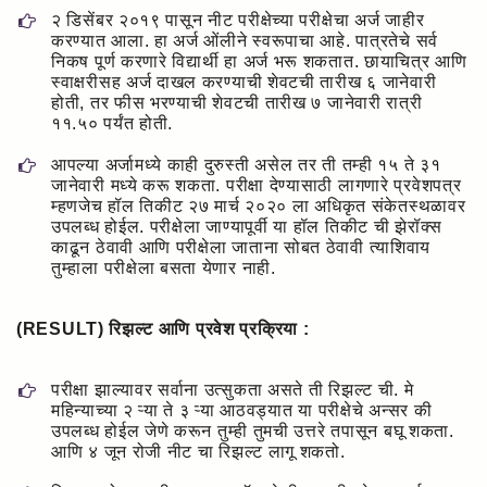
२ डिसेंबर २०१९ पासून नीट परीक्षेच्या परीक्षेचा अर्ज जाहीर
करण्यात आला. हा अर्ज ओंलीने स्वरूपाचा आहे. पात्रतेचे सर्व
निकष पूर्ण करणारे विद्यार्थी हा अर्ज भरू शकतात. छायाचित्र आणि
स्वाक्षरीसह अर्ज दाखल करण्याची शेवटची तारीख ६ जानेवारी
होती, तर फीस भरण्याची शेवटची तारीख ७ जानेवारी रात्री
११.५० पर्यंत होती.
आपल्या अर्जामध्ये काही दुरुस्ती असेल तर ती तम्ही १५ ते ३१
जानेवारी मध्ये करू शकता. परीक्षा देण्यासाठी लागणारे प्रवेशपत्र
म्हणजेच हॉल तिकीट २७ मार्च २०२० ला अधिकृत संकेतस्थळावर
उपलब्ध होईल. परीक्षेला जाण्यापूर्वी या हॉल तिकीट ची झेरॉक्स
काढून ठेवावी आणि परीक्षेला जाताना सोबत ठेवावी त्याशिवाय
तुम्हाला परीक्षेला बसता येणार नाही.
(RESULT) रिझल्ट आणि प्रवेश प्रक्रिया :
परीक्षा झाल्यावर सर्वाना उत्सुकता असते ती रिझल्ट ची. मे
महिन्याच्या २ ऱ्या ते ३ ऱ्या आठवड्यात या परीक्षेचे अन्सर की
उपलब्ध होईल जेणे करून तुम्ही तुमची उत्तरे तपासून बघू शकता.
आणि ४ जून रोजी नीट चा रिझल्ट लागू शकतो.