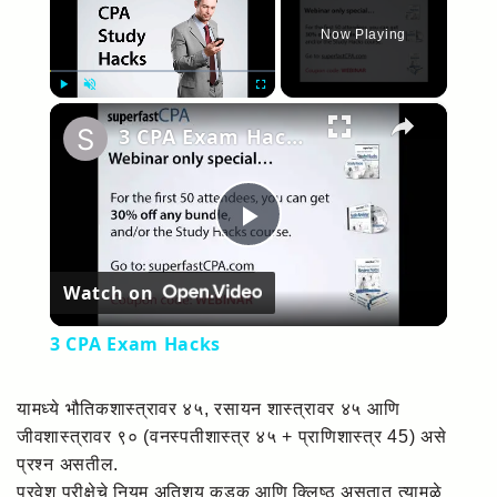
Now Playing
×
Play
Unmute
Fullscreen
3 CPA Exam Hacks
Play
Watch on
Video
3 CPA Exam Hacks
यामध्ये भौतिकशास्त्रावर ४५, रसायन शास्त्रावर ४५ आणि
जीवशास्त्रावर ९० (वनस्पतीशास्त्र ४५ + प्राणिशास्त्र 45) असे
प्रश्न असतील.
प्रवेश परीक्षेचे नियम अतिशय कडक आणि क्लिष्ठ असतात त्यामुळे