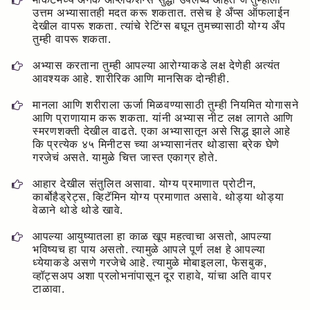
उत्तम अभ्यासातही मदत करू शकतात. तसेच हे अँप्स ऑफलाईन
देखील वापरू शकता. त्यांचे रेटिंग्स बघून तुमच्यासाठी योग्य अँप
तुम्ही वापरू शकता.
अभ्यास करताना तुम्ही आपल्या आरोग्याकडे लक्ष देणेही अत्यंत
आवश्यक आहे. शारीरिक आणि मानसिक दोन्हीही.
मानला आणि शरीराला ऊर्जा मिळवण्यासाठी तुम्ही नियमित योगासने
आणि प्राणायाम करू शकता. यांनी अभ्यास नीट लक्ष लागते आणि
स्मरणशक्ती देखील वाढते. एका अभ्यासातून असे सिद्ध झाले आहे
कि प्रत्येक ४५ मिनीटस च्या अभ्यासानंतर थोडासा ब्रेक घेणे
गरजेचं असते. यामुळे चित्त जास्त एकाग्र होते.
आहार देखील संतुलित असावा. योग्य प्रमाणात प्रोटीन,
कार्बोहैड्रेट्स, व्हिटॅमिन योग्य प्रमाणात असावे. थोड्या थोड्या
वेळाने थोडे थोडे खावे.
आपल्या आयुष्यातला हा काळ खूप महत्वाचा असतो, आपल्या
भविष्यच हा पाय असतो. त्यामुळे आपले पूर्ण लक्ष हे आपल्या
ध्येयाकडे असणे गरजेचे आहे. त्यामुळे मोबाइलला, फेसबुक,
व्हॉट्सअप अशा प्रलोभनांपासून दूर राहावे, यांचा अति वापर
टाळावा.