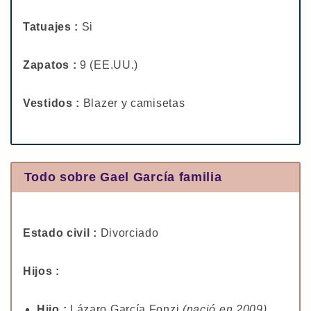
Tatuajes :
Si
Zapatos :
9 (EE.UU.)
Vestidos :
Blazer y camisetas
Todo sobre Gael García familia
Estado civil :
Divorciado
Hijos :
Hijo :
Lázaro García Fonzi
(nació en 2009)