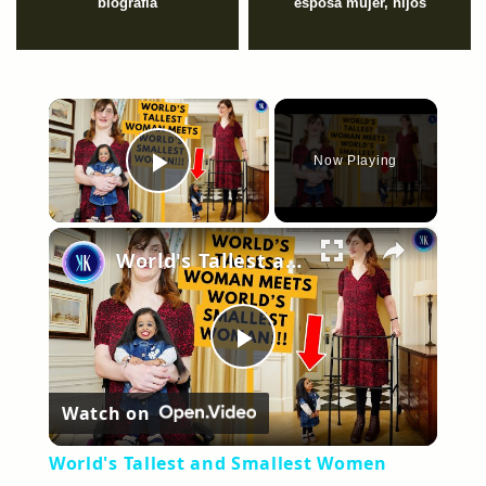
biografía
esposa mujer, hijos
×
Now Playing
Play Video
×
World's Tallest and Smallest Women Become Friends
Play
Watch on
Video
World's Tallest and Smallest Women